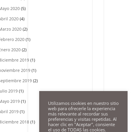
Mayo 2020
(5)
Abril 2020
(4)
Marzo 2020
(2)
Febrero 2020
(1)
Enero 2020
(2)
diciembre 2019
(1)
noviembre 2019
(1)
septiembre 2019
(2)
julio 2019
(1)
Mayo 2019
(1)
Utilizamos cookies en nuestro sitio
web para ofrecerle la experiencia
Abril 2019
(1)
más relevante al recordar sus
preferencias y visitas repetidas. Al
diciembre 2018
(1)
hacer clic en "Aceptar", consiente
el uso de TODAS las cookies.