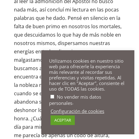
al leer la admonición del Apóstol no buscó
nada más, así concluí mi lectura en las pocas
palabras que he dado. Pensé en silencio en la
falta de buen primo en nosotros los mortales,
que descuidamos lo que hay de más noble en
nosotros mismos, dispersamos nuestras
energías en todas direcciones y nos
malgastamos en un espectáculo vano, porque
Utilizamos cookies en nuestro sitio
web para ofrecerle la experiencia
buscamos a nuestro alrededor lo que sólo se
más relevante al recordar sus
encuentra en nuestro interior. Me maravillé de
preferencias y visitas repetidas. Al
hacer clic en "Aceptar", consiente el
la nobleza natural de nuestra alma, salvo
uso de TODAS las cookies.
cuando se envilece por su propia voluntad, y
No vender mis datos
abandona su estado original, convirtiendo en
.
personales
deshonor lo que Dios le ha dado para su
Configuración de cookies
honra. ¿Cuántas veces, pensad, me volví aquel
ACEPTAR
día para mirar la cumbre de la montaña, que
me parecía de apenas un codo de altura,