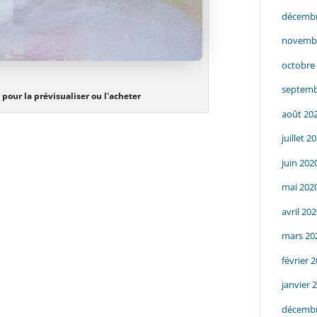
décembr
novemb
octobre
septemb
 pour la prévisualiser ou l'acheter
août 20
juillet 2
juin 202
mai 202
avril 20
mars 20
février 
janvier 
décembr