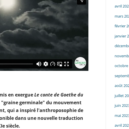
avril 20
mars 20
février 
janvier 
décembr
novemb
octobre
septemb
août 20
 mis en exergue
Le conte de Goethe du
juillet 2
 "graine germinale" du mouvement
juin 202
t, qui a inspiré l'anthroposophie de
mai 202
sponible dans une nouvelle traduction
Ie siècle.
avril 20