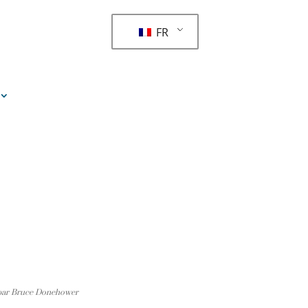
FR
 par Bruce Donehower