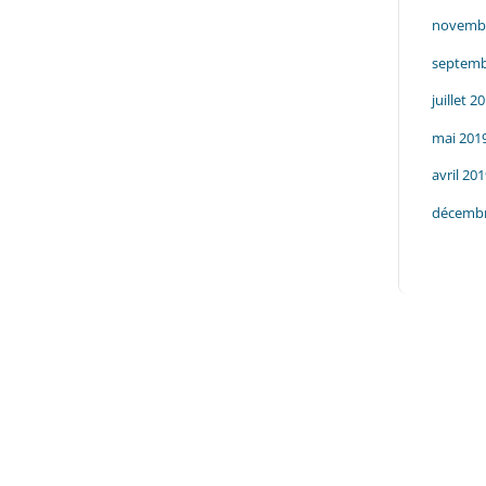
novemb
septemb
juillet 2
mai 201
avril 20
décembr