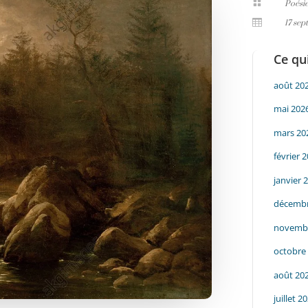

Poési

17 se
Ce qui
août 20
mai 202
mars 20
février 
janvier 
décembr
novemb
octobre
août 20
juillet 2