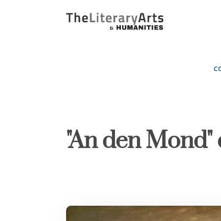
C
"An den Mond"