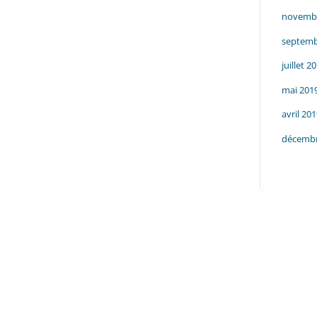
novemb
septemb
juillet 2
mai 201
avril 20
décembr