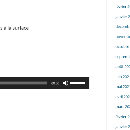
e
février 
janvier 
décembr
 à la surface
novemb
octobre
septemb
août 20
juin 202
Utilisez
00:00
mai 202
les
flèches
avril 20
haut/bas
mars 20
pour
février 
augmenter
janvier 
ou