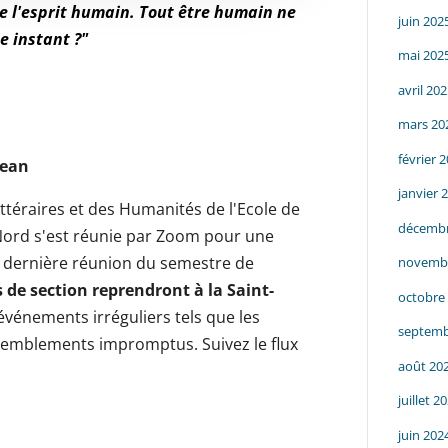
de l'esprit humain. Tout être humain ne
juin 202
e instant ?"
mai 202
avril 20
mars 20
février 
Jean
janvier 
Littéraires et des Humanités de l'Ecole de
décembr
 Nord s'est réunie par Zoom pour une
re dernière réunion du semestre de
novemb
 de section reprendront à la Saint-
octobre
 événements irréguliers tels que les
septemb
assemblements impromptus. Suivez le flux
août 20
juillet 2
juin 202