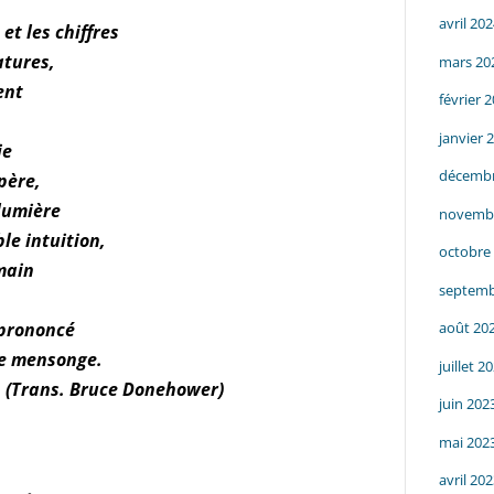
avril 20
t les chiffres
atures,
mars 20
ent
février 
janvier 
ie
décembr
spère,
 lumière
novemb
le intuition,
octobre
umain
septemb
 prononcé
août 20
 le mensonge.
juillet 2
n (Trans. Bruce Donehower)
juin 202
mai 202
avril 20