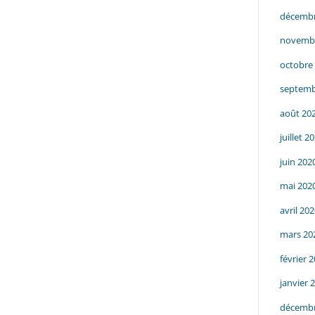
diminuer
décembr
le
novemb
volume.
octobre
septemb
août 20
juillet 2
juin 202
mai 202
avril 20
mars 20
février 
janvier 
décembr