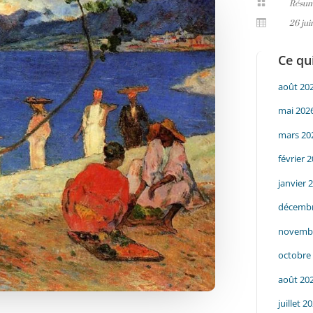

Résum

26 ju
Ce qui
août 20
mai 202
mars 20
février 
janvier 
décembr
novemb
octobre
août 20
juillet 2