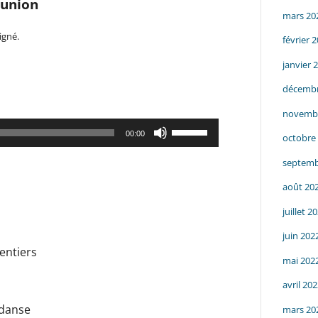
réunion
mars 20
igné.
février 
janvier 
décembr
novemb
Utilisez
00:00
octobre
les
septemb
flèches
haut/bas
août 20
pour
juillet 2
augmenter
juin 202
ou
entiers
mai 202
diminuer
le
avril 20
volume.
 danse
mars 20