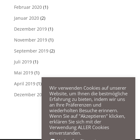
Februar 2020
(1)
Januar 2020
(2)
Dezember 2019
(1)
November 2019
(1)
September 2019
(2)
Juli 2019
(1)
Mai 2019
(1)
April 2019
(1)
Wir verwenden Cookies auf unserer
Website, um Ihnen die bestmögliche
Dezember 2018
(1)
Erfahrung zu bieten, indem wir uns
an Ihre Präferenzen und
wiederholten Besuche erinnern.
Wenn Sie auf "Akzeptieren" klicken,
erklären Sie sich mit der
Verwendung ALLER Cookies
einverstanden.