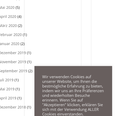
Mai 2020
(5)
April 2020
(4)
März 2020
(2)
Februar 2020
(1)
Januar 2020
(2)
Dezember 2019
(1)
November 2019
(1)
September 2019
(2)
Wir verwenden Cookies auf
Juli 2019
(1)
unserer Website, um Ihnen die
bestmögliche Erfahrung zu bieten,
Mai 2019
(1)
indem wir uns an Ihre Präferenzen
und wiederholten Besuche
April 2019
(1)
erinnern. Wenn Sie auf
"Akzeptieren" klicken, erklären Sie
Dezember 2018
(1)
sich mit der Verwendung ALLER
Cookies einverstanden.