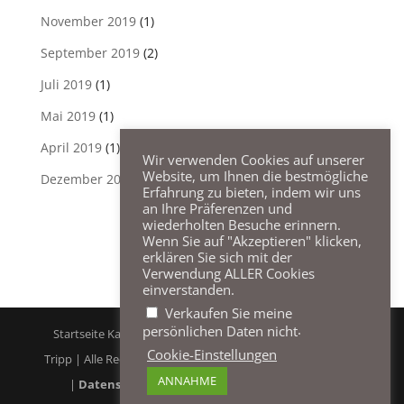
November 2019
(1)
September 2019
(2)
Juli 2019
(1)
Mai 2019
(1)
April 2019
(1)
Wir verwenden Cookies auf unserer
Website, um Ihnen die bestmögliche
Dezember 2018
(1)
Erfahrung zu bieten, indem wir uns
an Ihre Präferenzen und
wiederholten Besuche erinnern.
Wenn Sie auf "Akzeptieren" klicken,
erklären Sie sich mit der
Verwendung ALLER Cookies
einverstanden.
Verkaufen Sie meine
.
persönlichen Daten nicht
Startseite Karussellfotos von Bruce Donehower & Elliott
Cookie-Einstellungen
Tripp | Alle Rechte vorbehalten | © Bruce Donehower 2021
ANNAHME
|
Datenschutzerklärung
| Entworfen von
Blue