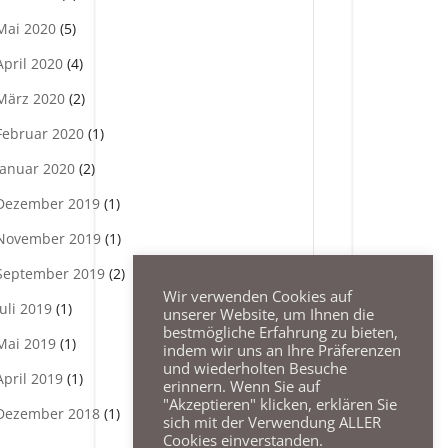
Mai 2020
(5)
April 2020
(4)
März 2020
(2)
Februar 2020
(1)
Januar 2020
(2)
Dezember 2019
(1)
November 2019
(1)
September 2019
(2)
Wir verwenden Cookies auf
Juli 2019
(1)
unserer Website, um Ihnen die
bestmögliche Erfahrung zu bieten,
Mai 2019
(1)
indem wir uns an Ihre Präferenzen
und wiederholten Besuche
April 2019
(1)
erinnern. Wenn Sie auf
"Akzeptieren" klicken, erklären Sie
Dezember 2018
(1)
sich mit der Verwendung ALLER
Cookies einverstanden.