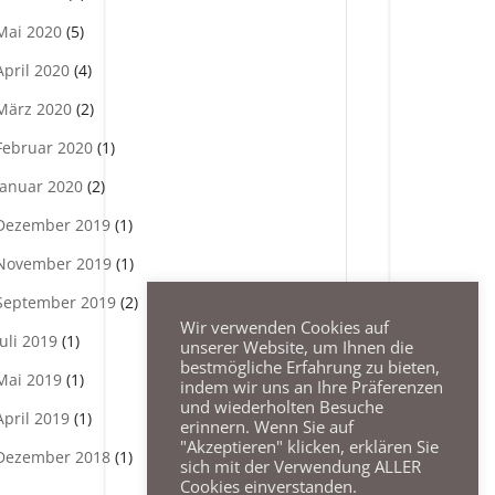
Mai 2020
(5)
April 2020
(4)
März 2020
(2)
Februar 2020
(1)
Januar 2020
(2)
Dezember 2019
(1)
November 2019
(1)
September 2019
(2)
Wir verwenden Cookies auf
Juli 2019
(1)
unserer Website, um Ihnen die
bestmögliche Erfahrung zu bieten,
Mai 2019
(1)
indem wir uns an Ihre Präferenzen
und wiederholten Besuche
April 2019
(1)
erinnern. Wenn Sie auf
"Akzeptieren" klicken, erklären Sie
Dezember 2018
(1)
sich mit der Verwendung ALLER
Cookies einverstanden.